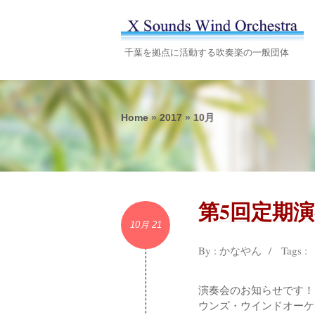
千葉を拠点に活動する吹奏楽の一般団体
Home
»
2017
»
10月
第5回定期演
10月 21
By :
かなやん
/
Tags :
演奏会のお知らせです！
ウンズ・ウインドオーケスト